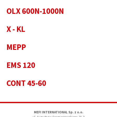
OLX 600N-1000N
X - KL
MEPP
EMS 120
CONT 45-60
MEFI INTERNATIONAL Sp. z o.o.