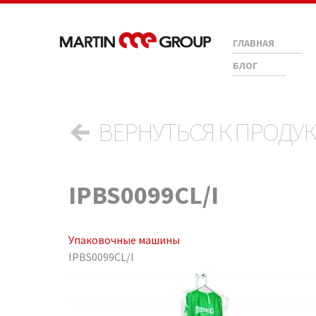
ГЛАВНАЯ
БЛОГ
←
ВЕРНУТЬСЯ К ПРОДУ
IPBS0099CL/I
Упаковочные машины
IPBS0099CL/I