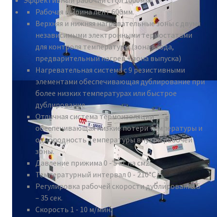
Эффективный рабочий стол 1000мм.
Рабочая ширина лент 600мм.
Верхняя и нижняя нагревательные зоны с двумя
независимыми электронными термостатами
для контроля температуры (зона входа,
предварительный нагрев + зона выпуска)
Нагревательная система с 9 резистивными
элементами обеспечивающая дублирование при
более низких температурах или быстрое
дублирование
Отличная система термоизоляции
обеспечивающая низкие потери температуры и
однородность температуры внутри рабочей
зоны.
Давление прижима 0 - 5 кг на см2
Температурный интервал 0 - 210°C
Регулировка рабочей скорости дублирования 5
– 35 сек.
Скорость 1 - 10 м/мин.